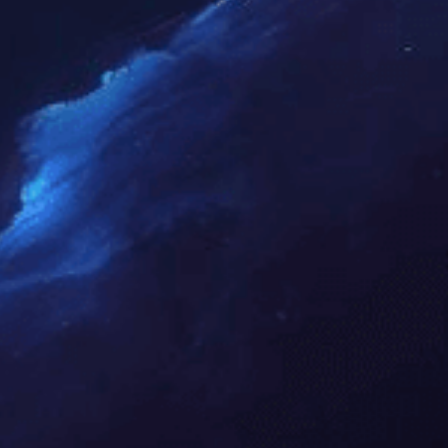
ZDL叠螺式污泥脱水机
WSZ地埋式一体化污水处理设备