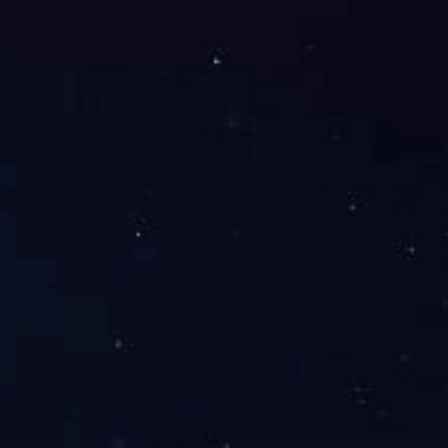
ZWN型旋转过滤除污机（微滤机）
上一页
下一页