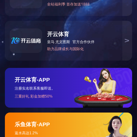
不锈钢双盘磨浆机
总计1页 [
1
]
上一页
下一页
MORE+
星空·体育-星空（中国）一站式服务官
方网站
联 系 人：隋炳礼 （总经理）