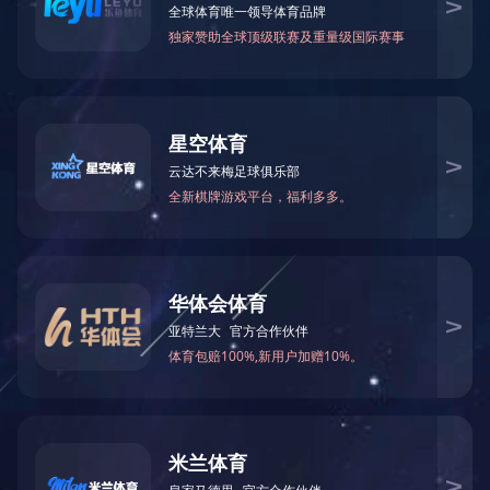
产品分类
纸机设备系列
磨浆设备系列
筛选设备系列
碎浆机设备系列
脱墨设备系列
洗浆设备系列
环保设备系列
产品展示
星空·体育
-
产品展示