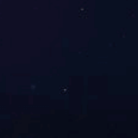
神，杜绝不合格产品出厂；持续优化质
量追溯机制，让每一台设备都有据可
查、有源可溯，以实际行动践行 “以质
量求生存，以信誉谋发展” 的经营理
念。