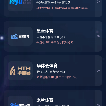
新闻动态
星空·体育
-
新闻动态
诸城市星空·体育-星空（中国）一站式服
务官方网站有限责任公司正式开工 春回大
地，万象更新！
诸城市星空·体育-星空
（中国）一站式服务官方
网站有限责任公司正式开