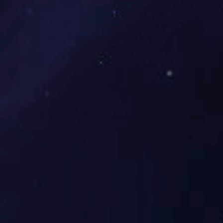
构建更完善的产业链生态；三是优化生
产布局，引入精益生产管理模式，提高
产能与效率，力争实现年度业绩稳步增
长。
在质量把控方面，总经理强调 “质量是
企业的生命线”，并作出郑重承诺：公
司将严格落实质量主体责任，建立覆盖
全员、全过程的质量管理体系，从原材
料采购、生产加工到成品检测，每一道
工序都执行严苛标准；推行 “首席质量
官” 制度，强化员工质量意识与工匠精