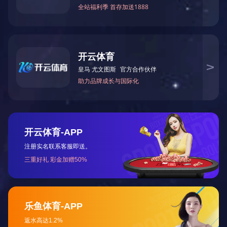
2 月 25日（农历正月初九），晴空万
里，惠风和畅，诸城市星空·体育-星空
（中国）一站式服务官方网站有限责任
公司厂区内鞭炮齐鸣、礼. 花绽放，洋
溢着热烈喜庆的开工氛围。全体员工精
神抖擞、整装待发，共同迎接 2026 年
新春开工的重要时刻，以昂扬姿态开启
新一年的奋斗征程。
开工仪式上，公司董事长隋炳礼发表致
辞，向全体员工致以新春的问候与诚挚
的祝福。他表示，正月初九寓意 “久久