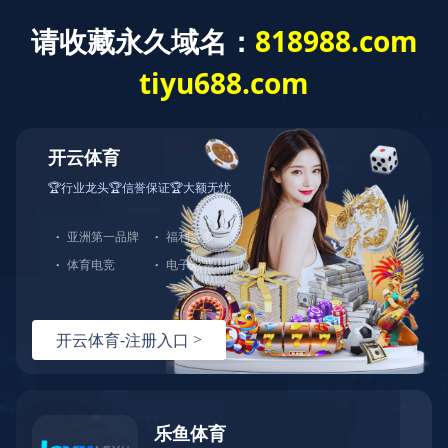
星空·体育
网站星空·体育
星空·体育-星空
产品中心
新闻动态
（中国）一站式服
视频中心
荣誉资质
务官方网站
发货现场
联系我们