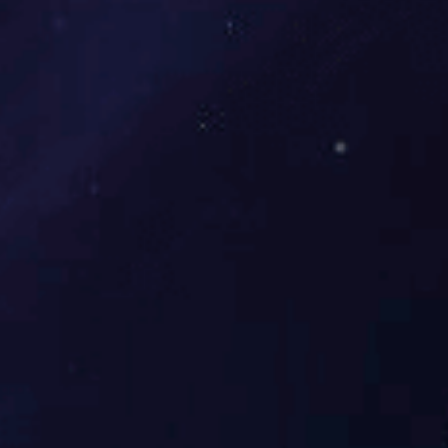
拉瓜造纸设备生产线
乌克兰高档卫生纸机生产
00卫生纸机、造纸机
纸机设备