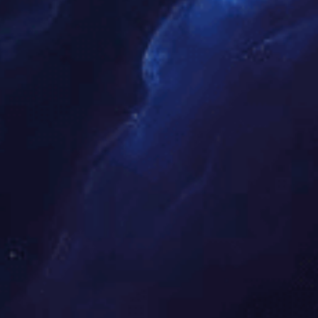
2850斜网喷浆成形高速
村生活污水处理设备
1575卫生纸机