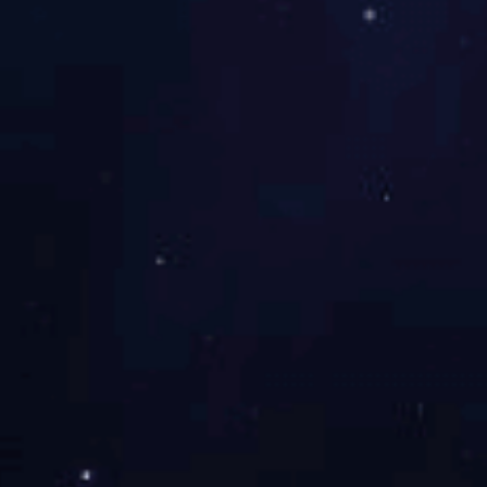
出口
烘缸