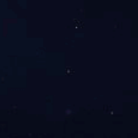
不锈钢网笼
洗鼓