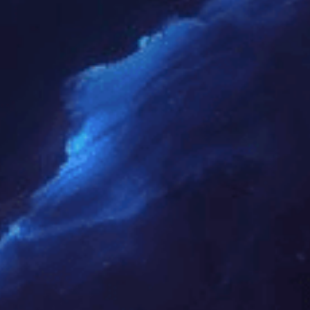
200立方溶汽气浮机
高浓水力碎浆机