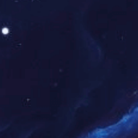
式除渣器
高速洗浆机