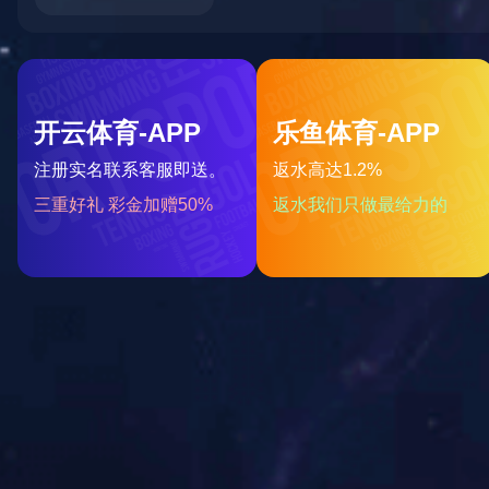
脱墨设备系列
洗浆设备系列
不锈
环保设备系列
联系我们
诸城市星空·体育-星空（中国）
一站式服务官方网站制造有限
公司
联 系 人：隋炳礼 （总经理）
电 话：0536-6056168
移动电话：18678032288
地 址：中国山东省诸城市昌
城镇栗园街2277号
邮 编：262216