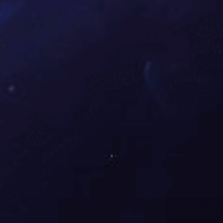
卫生纸机
高速卫生纸机
中韩合作高速卫生纸机