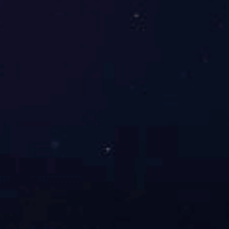
尼加拉瓜卫生纸机生产线
卫生纸机
网笼