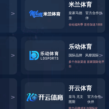
星空·体育
-
产品展示