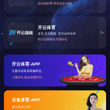
星空·体育-星空（中国）一站式服务官
方网站
联 系 人：隋炳礼 （总经理）
移动电话：18678032288
座机电话：0536-605 6168
地 址：中国山东省诸城市得利斯大道中段路西2277号
邮 编：262216
快速链接
网站星空·体育
星空·体育-星空
产品中心