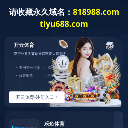
星空·体育
网站星空·体育
星空·体育-星空
产品中心
新闻动态
（中国）一站式服
视频中心
荣誉资质
务官方网站
发货现场
联系我们