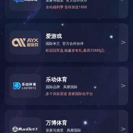
上一条:
发货现场
下一条:
不锈钢立式水力碎浆机
相关信息