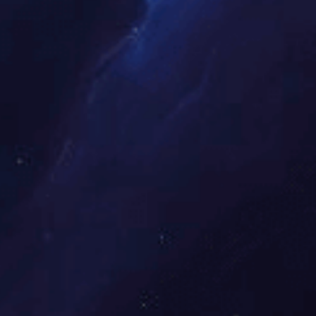
上一条:
专利证书
息
锈钢立式水力碎浆机
带式真空过滤机