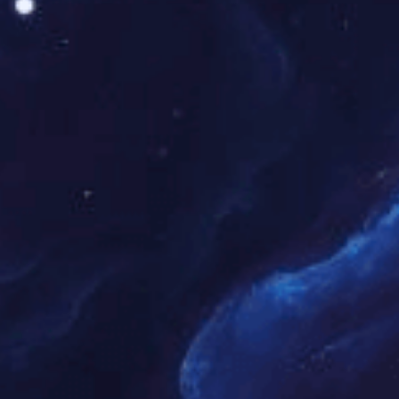
截塑料、铁丝等杂质，确保输出纸浆的纯度。
势
采用 304 或 316 不锈钢材质，能耐受纸浆中酸碱物质的侵
原料。卫生与环保：不锈钢表面光滑易清洁，不易滋生异味，符
物理作用，无需大量化学药剂。耐用性突出：不锈钢材质硬度高、抗
备维护和更换成本。
域
作为制浆工段的核心设备，处理木浆板、废纸等原料，为后续造
等，实现废纸资源的循环利用，降低造纸行业的原料成本。包装
纸板，助力包装行业的绿色转型。
碎解废旧纸箱、报纸、书本等，实现废纸资源的循环利用，降低
的纸浆可重新用于生产包装纸板，助力包装行业的绿色转型。
处理废弃纸制包装材料，碎解后的纸浆可重新用于生产包装纸板