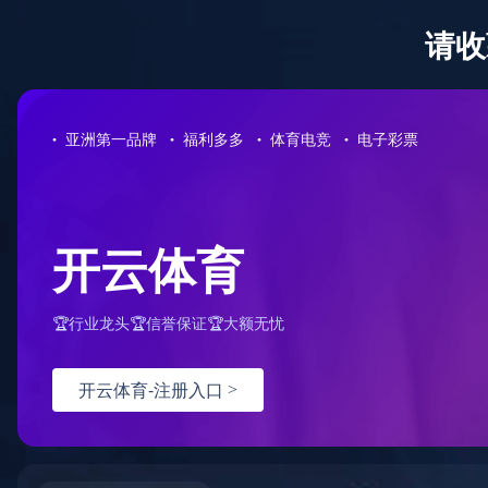
星空·体育
欢迎访问星空·体育-星空（中国）一站式服务官方网站
网站星空·体育
星空·体育-星空（中
产品
国）一站式服务官
方网站