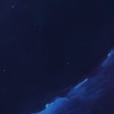
碎解的专用碎浆机设备，广泛应用于造纸、废纸回收、
现杂质分离。
与水按比例投入机体，高速旋转的叶轮在机内产生强烈
物料间的相互搓揉，逐渐碎解成纤维状纸浆。不锈钢筛