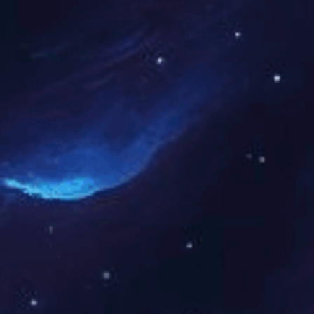
相关信
不