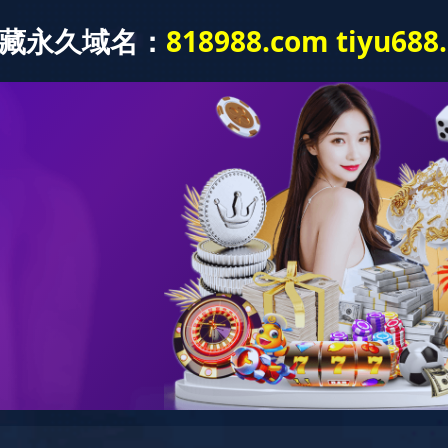
 网站！
中心
新闻动态
视频中心
荣