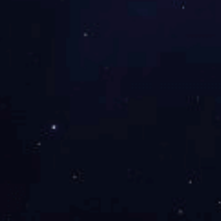
星空·体育-星空（中国）一站式服
方网站
联 系 人：隋炳礼 （总经理）
移动电话：18678032288