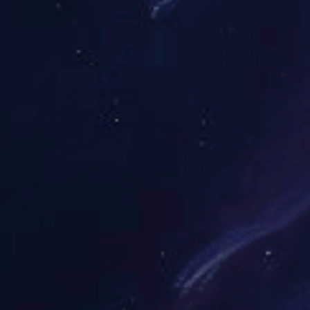
不锈钢立式
包装等行业
一、结构与
设备主要由
涡流。原料