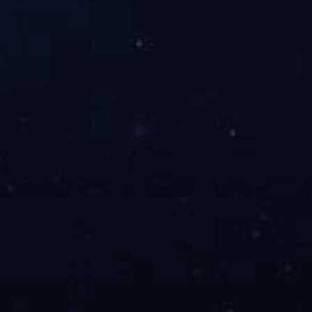
新闻动态
联系我们