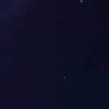
XT系列无压浮选除墨机
畜禽粪便发酵处理机