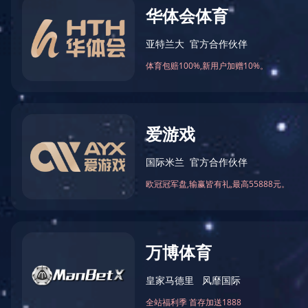
产品
产品分类
纸机设备系列
磨浆设备系列
筛选设备系列
碎浆机设备系列