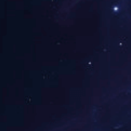
板则负责拦
二、核心优
耐腐蚀性强：
助剂的废纸
程仅需水和
倍，减少设
三、应用领
造纸行业：
报纸、书本
于生产包装
废纸回收：
料，碎解后
包装领域：