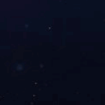
纤维回收机
务官
快速链接
网站星空·体育
星空·体育-星空
产品中心
（中国）一站式
视频中心
荣誉资质
发货现场