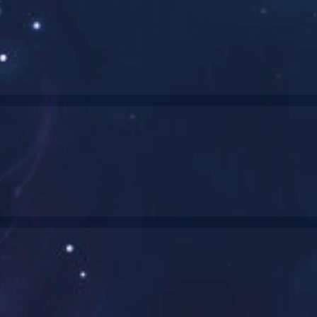
展示
专利证书