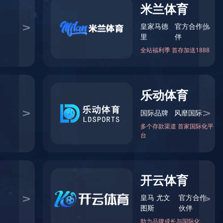
星空·体育
-
产品展示