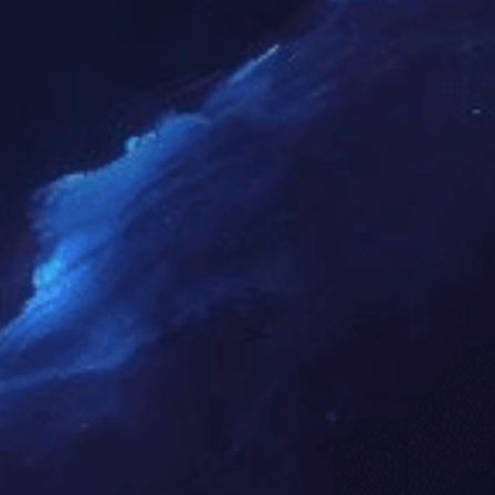
下一条:
不锈钢立式水力碎浆机