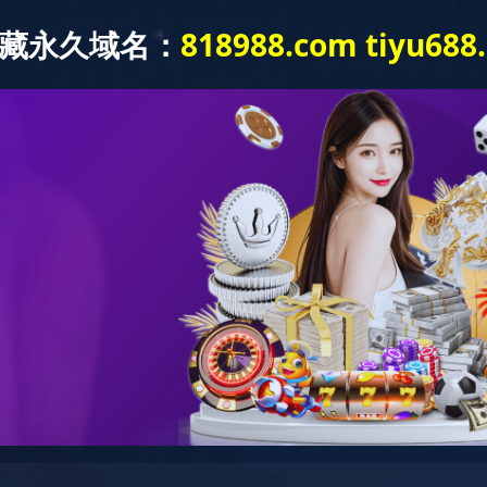
 网站！
中心
新闻动态
视频中心
荣