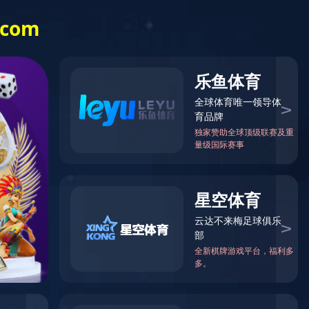
18678032288
服务热线：
誉资质
发货现场
联系我们