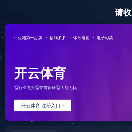
星空·体育
欢迎访问星空·体育-星空（中国）一站式服务官方网站
网站星空·体育
星空·体育-星空（中
产品
国）一站式服务官
方网站