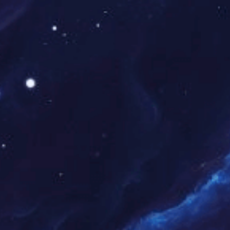
上一条:
专利证书
息