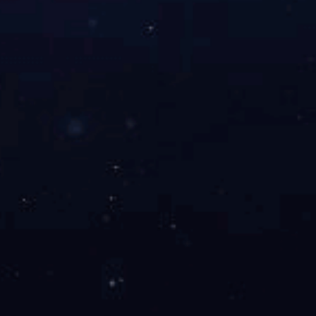
务官
快速链接
网站星空·体育
星空·体育-星空
产品中心
（中国）一站式
视频中心
荣誉资质
发货现场
服务官方网站
7号