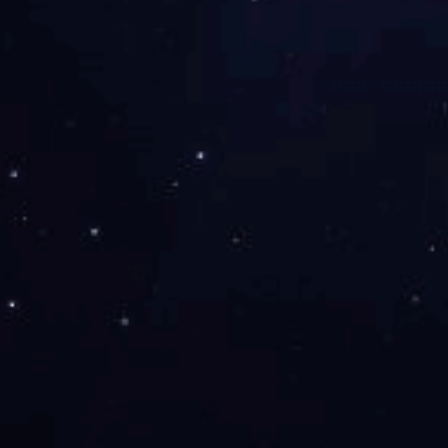
星空·体育-星空（中国）一站式服
方网站
联 系 人：隋炳礼 （总经理）
移动电话：18678032288
座机电话：0536-605 6168
地 址：中国山东省诸城市得利斯大道中段路西227
邮 编：262216