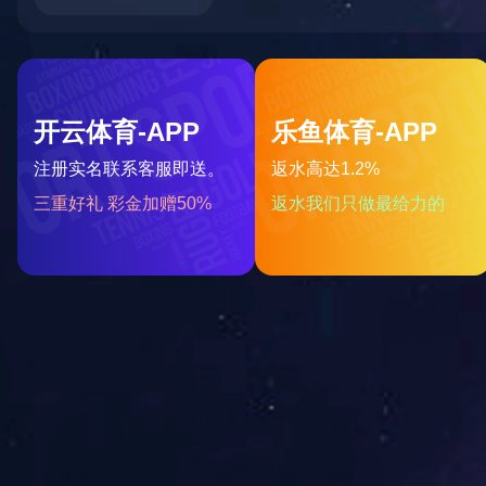
脱墨设备系列
洗浆设备系列
环保设备系列
联系我们
诸城市星空·体育-星空（中国）
一站式服务官方网站制造有限
公司
联 系 人：隋炳礼 （总经理）
电 话：0536-6056168
移动电话：18678032288
地 址：中国山东省诸城市昌
城镇栗园街2277号
邮 编：262216