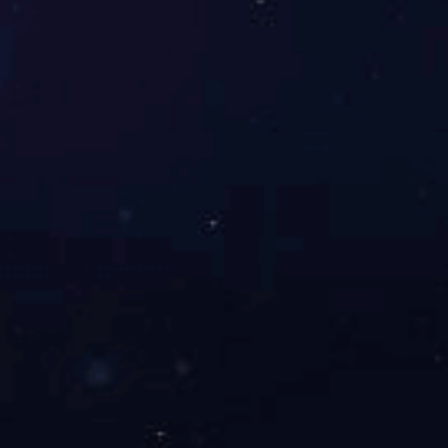
星空·体育-星空（中国）一站式服务官
方网站
联 系 人：隋炳礼 （总经理）
移动电话：18678032288
座机电话：0536-605 6168
地 址：中国山东省诸城市得利斯大道中段路西2277号
邮 编：262216
快速链接