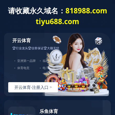
星空·体育
网站星空·体育
星空·体育-星空
产品中心
新闻动态
（中国）一站式服
视频中心
荣誉资质
务官方网站
发货现场
联系我们