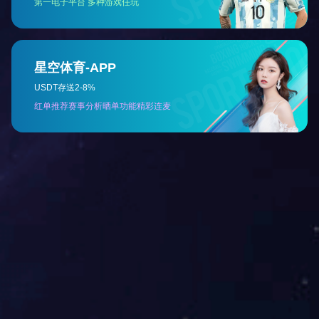
畜禽粪便发酵处理机
纤维回收机