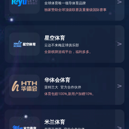
产品分类
纸机设备系列
磨浆设备系列
筛选设备系列
碎浆机设备系列
脱墨设备系列
洗浆设备系列
环保设备系列
荣誉资质
星空·体育
-
荣誉资质
专利证书