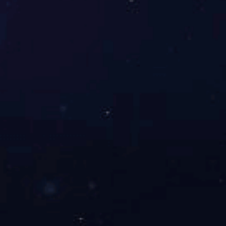
星空·体育-星空（中国）一站式服务官
方网站
联 系 人：隋炳礼 （总经理）
移动电话：18678032288
座机电话：0536-605 6168
地 址：中国山东省诸城市得利斯大道中段路西2277号
邮 编：262216
快速链接