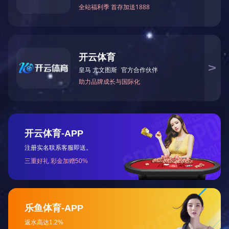
上一条:
专利证书
下一条:
不锈钢立式水力碎浆机
相关信息
不锈钢立式水力碎浆机